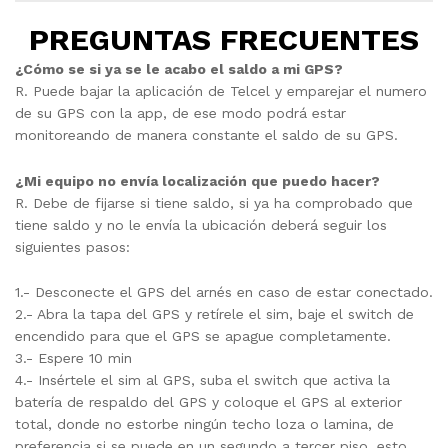
PREGUNTAS FRECUENTES
¿Cómo
se si ya se le acabo el saldo a mi GPS?
R. Puede bajar la aplicación de Telcel y emparejar el numero
de su GPS con la app, de ese modo podrá estar
monitoreando de manera constante el saldo de su GPS.
¿Mi equipo no envía localización que puedo hacer?
R. Debe de fijarse si tiene saldo, si ya ha comprobado que
tiene saldo y no le envía la ubicación deberá seguir los
siguientes pasos:
1.- Desconecte el GPS del arnés en caso de estar conectado.
2.- Abra la tapa del GPS y retírele el sim, baje el switch de
encendido para que el GPS se apague completamente.
3.- Espere 10 min
4.- Insértele el sim al GPS, suba el switch que activa la
batería de respaldo del GPS y coloque el GPS al exterior
total, donde no estorbe ningún techo loza o lamina, de
preferencia si se puede en un segundo a tercer piso, esto