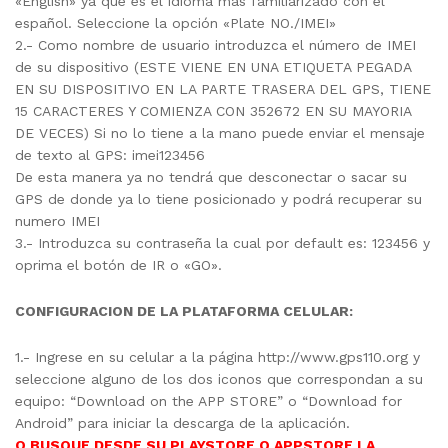
«English» ya que es el idioma mas familiarizado con el
español. Seleccione la opción «Plate NO./IMEI»
2.- Como nombre de usuario introduzca el número de IMEI
de su dispositivo (ESTE VIENE EN UNA ETIQUETA PEGADA
EN SU DISPOSITIVO EN LA PARTE TRASERA DEL GPS, TIENE
15 CARACTERES Y COMIENZA CON 352672 EN SU MAYORIA
DE VECES) Si no lo tiene a la mano puede enviar el mensaje
de texto al GPS: imei123456
De esta manera ya no tendrá que desconectar o sacar su
GPS de donde ya lo tiene posicionado y podrá recuperar su
numero IMEI
3.- Introduzca su contraseña la cual por default es: 123456 y
oprima el botón de IR o «GO».
CONFIGURACION DE LA PLATAFORMA CELULAR:
1.- Ingrese en su celular a la página http://www.gps110.org y
seleccione alguno de los dos iconos que correspondan a su
equipo: “Download on the APP STORE” o “Download for
Android” para iniciar la descarga de la aplicación.
O BUSQUE DESDE SU PLAYSTORE O APPSTORE LA